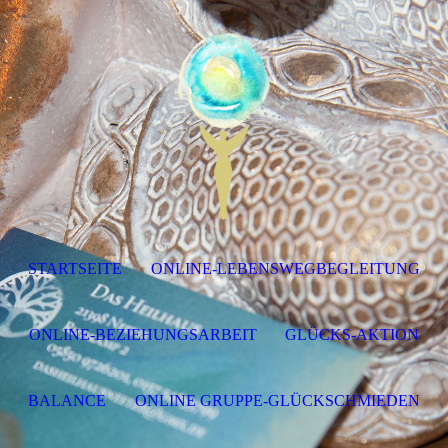
STARTSEITE
ONLINE-LEBENSWEGBEGLEITUNG
ONLINE-BEZIEHUNGSARBEIT
GLÜCKS-AKTION
BALANCE
ONLINE GRUPPE-GLÜCKSCHMIEDEN