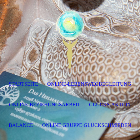
STARTSEITE
ONLINE-LEBENSWEGBEGLEITUNG
ONLINE-BEZIEHUNGSARBEIT
GLÜCKS-AKTION
BALANCE
ONLINE GRUPPE-GLÜCKSCHMIEDEN