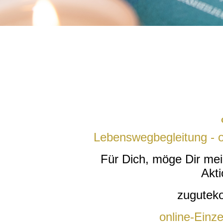
Lebenswegbegleitung - o
Für Dich, möge Dir me
Akt
zugutek
online-Einz