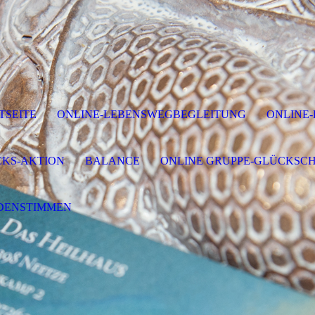
TSEITE
ONLINE-LEBENSWEGBEGLEITUNG
ONLINE
KS-AKTION
BALANCE
ONLINE GRUPPE-GLÜCKSC
DENSTIMMEN