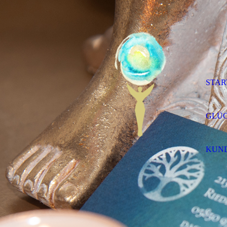
STAR
GLÜC
KUN