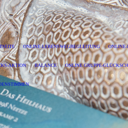
TSEITE
ONLINE-LEBENSWEGBEGLEITUNG
ONLINE
KS-AKTION
BALANCE
ONLINE GRUPPE-GLÜCKSC
DENSTIMMEN