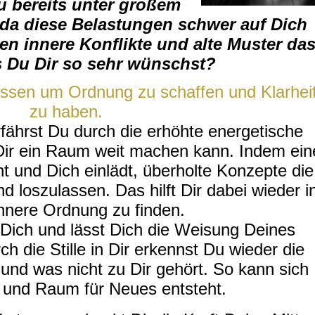
u bereits unter großem
 da diese Belastungen schwer auf Dich
ken innere Konflikte und alte Muster da
s Du Dir so sehr wünschst?
lassen um Ordnung zu schaffen und Klarhei
zu haben.
fährst Du durch die erhöhte energetische
Dir ein Raum weit machen kann. Indem ein
cht und Dich einlädt, überholte Konzepte die
nd loszulassen. Das hilft Dir dabei wieder i
innere Ordnung zu finden.
 Dich und lässt Dich die Weisung Deines
 die Stille in Dir erkennst Du wieder die
l und was nicht zu Dir gehört. So kann sich
n und Raum für Neues entsteht.