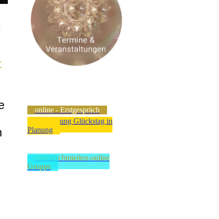
s
t
e
online - Erstgespräch
Anmeldung Glückstag in
n
Planung
GlückSchmieden-online
Gruppe