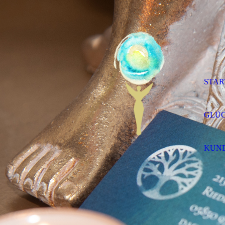
STAR
GLÜC
KUN